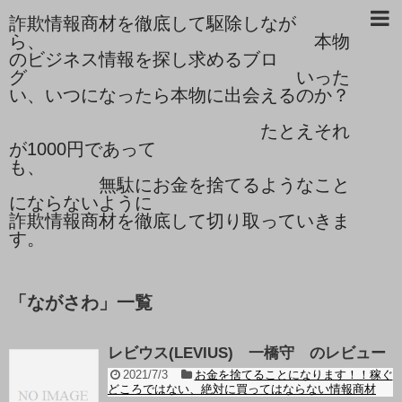
詐欺情報商材を徹底して駆除しなが
ら、 本物
のビジネス情報を探し求めるブロ
グ いった
い、いつになったら本物に出会えるのか？
たとえそれ
が1000円であって
も、
無駄にお金を捨てるようなこと
にならないように
詐欺情報商材を徹底して切り取っていきま
す。
「
ながさわ
」
一覧
レビウス(LEVIUS) 一橋守 のレビュー
2021/7/3
お金を捨てることになります！！稼ぐ
どころではない、絶対に買ってはならない情報商材